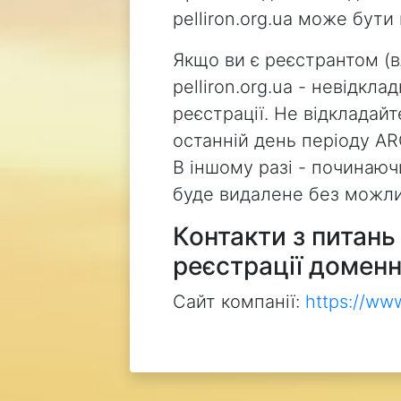
pelliron.org.ua може бут
Якщо ви є реєстрантом (
pelliron.org.ua - невідкл
реєстрації. Не відкладай
останній день періоду AR
В іншому разі - починаючи
буде видалене без можли
Контакти з питан
реєстрації доменн
Сайт компанії:
https://ww