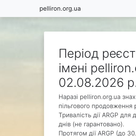
pelliron.org.ua
Період реєст
імені pelliro
02.08.2026 р
Наразі pelliron.org.ua зн
пільгового продовження р
Тривалість дії ARGP для д
днів (не гарантовано).
Протягом дії ARGP (до 30.