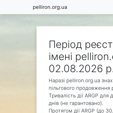
pelliron.org.ua
Період реєст
імені pelliro
02.08.2026 р
Наразі pelliron.org.ua зн
пільгового продовження р
Тривалість дії ARGP для д
днів (не гарантовано).
Протягом дії ARGP (до 30.