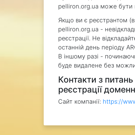
pelliron.org.ua може бут
Якщо ви є реєстрантом (
pelliron.org.ua - невідкл
реєстрації. Не відкладай
останній день періоду AR
В іншому разі - починаючи
буде видалене без можли
Контакти з питан
реєстрації доменн
Сайт компанії:
https://ww