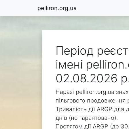
pelliron.org.ua
Період реєст
імені pelliro
02.08.2026 р
Наразі pelliron.org.ua зн
пільгового продовження р
Тривалість дії ARGP для д
днів (не гарантовано).
Протягом дії ARGP (до 30.