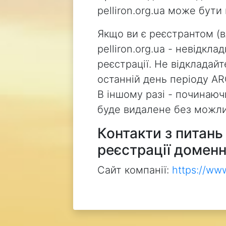
pelliron.org.ua може бут
Якщо ви є реєстрантом (
pelliron.org.ua - невідкл
реєстрації. Не відкладай
останній день періоду AR
В іншому разі - починаючи
буде видалене без можли
Контакти з питан
реєстрації доменн
Сайт компанії:
https://ww