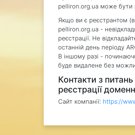
pelliron.org.ua може бут
Якщо ви є реєстрантом (
pelliron.org.ua - невідкл
реєстрації. Не відкладай
останній день періоду AR
В іншому разі - починаючи
буде видалене без можли
Контакти з питан
реєстрації доменн
Сайт компанії:
https://ww