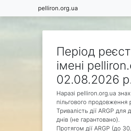
pelliron.org.ua
Період реєст
імені pelliro
02.08.2026 р
Наразі pelliron.org.ua зн
пільгового продовження р
Тривалість дії ARGP для д
днів (не гарантовано).
Протягом дії ARGP (до 30.