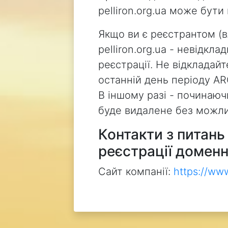
pelliron.org.ua може бут
Якщо ви є реєстрантом (
pelliron.org.ua - невідкл
реєстрації. Не відкладай
останній день періоду AR
В іншому разі - починаючи
буде видалене без можли
Контакти з питан
реєстрації доменн
Сайт компанії:
https://ww