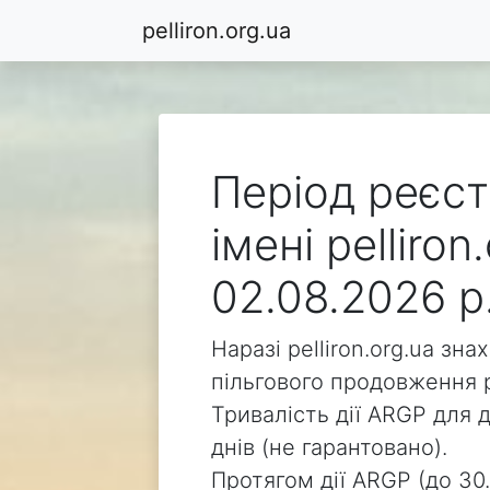
pelliron.org.ua
Період реєст
імені pelliro
02.08.2026 р
Наразі pelliron.org.ua зн
пільгового продовження р
Тривалість дії ARGP для д
днів (не гарантовано).
Протягом дії ARGP (до 30.