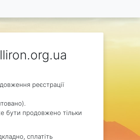
liron.org.ua
родовження реєстрації
нтовано).
може бути продовжено тільки
дкладно, сплатіть