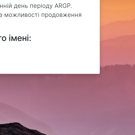
нній день періоду ARGP.
без можливості продовження
о імені: