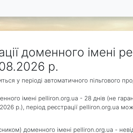
ції доменного імені pel
08.2026 р.
одиться у періоді автоматичного пільгового п
нного імені pelliron.org.ua - 28 днів (не гара
2026 р.), період реєстрації pelliron.org.ua 
ником) доменного імені pelliron.org.ua - неві