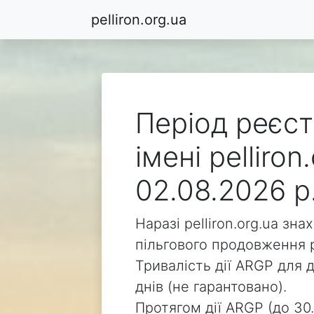
pelliron.org.ua
Період реєст
імені pelliro
02.08.2026 р
Наразі pelliron.org.ua зн
пільгового продовження р
Тривалість дії ARGP для д
днів (не гарантовано).
Протягом дії ARGP (до 30.