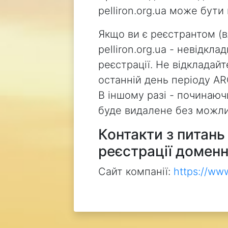
pelliron.org.ua може бут
Якщо ви є реєстрантом (
pelliron.org.ua - невідкл
реєстрації. Не відкладай
останній день періоду AR
В іншому разі - починаючи
буде видалене без можли
Контакти з питан
реєстрації доменн
Сайт компанії:
https://ww