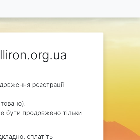
liron.org.ua
родовження реєстрації
нтовано).
може бути продовжено тільки
дкладно, сплатіть