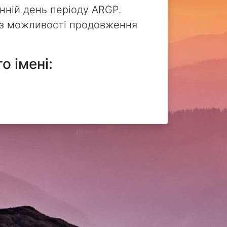
нній день періоду ARGP.
без можливості продовження
о імені: