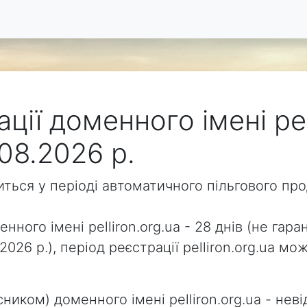
ції доменного імені pel
08.2026 р.
одиться у періоді автоматичного пільгового п
нного імені pelliron.org.ua - 28 днів (не гара
2026 р.), період реєстрації pelliron.org.ua 
ником) доменного імені pelliron.org.ua - неві