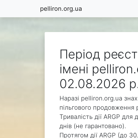
pelliron.org.ua
Період реєст
імені pelliro
02.08.2026 р
Наразі pelliron.org.ua зн
пільгового продовження р
Тривалість дії ARGP для д
днів (не гарантовано).
Протягом дії ARGP (до 30.