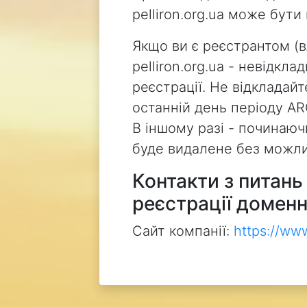
pelliron.org.ua може бут
Якщо ви є реєстрантом (
pelliron.org.ua - невідкл
реєстрації. Не відкладай
останній день періоду AR
В іншому разі - починаючи
буде видалене без можли
Контакти з питан
реєстрації доменн
Сайт компанії:
https://ww