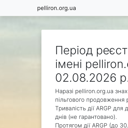
pelliron.org.ua
Період реєст
імені pelliro
02.08.2026 р
Наразі pelliron.org.ua зн
пільгового продовження р
Тривалість дії ARGP для д
днів (не гарантовано).
Протягом дії ARGP (до 30.