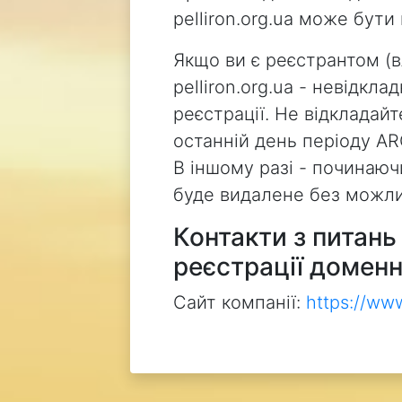
pelliron.org.ua може бут
Якщо ви є реєстрантом (
pelliron.org.ua - невідкл
реєстрації. Не відкладай
останній день періоду AR
В іншому разі - починаючи
буде видалене без можли
Контакти з питан
реєстрації доменн
Сайт компанії:
https://ww