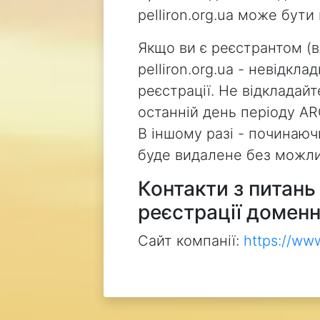
pelliron.org.ua може бут
Якщо ви є реєстрантом (
pelliron.org.ua - невідкл
реєстрації. Не відкладай
останній день періоду AR
В іншому разі - починаючи
буде видалене без можли
Контакти з питан
реєстрації доменн
Сайт компанії:
https://ww