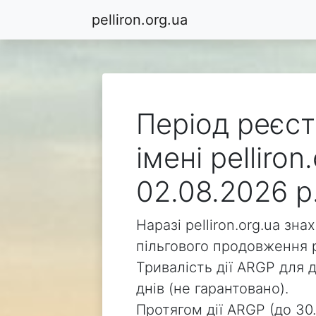
pelliron.org.ua
Період реєст
імені pelliro
02.08.2026 р
Наразі pelliron.org.ua зн
пільгового продовження р
Тривалість дії ARGP для д
днів (не гарантовано).
Протягом дії ARGP (до 30.