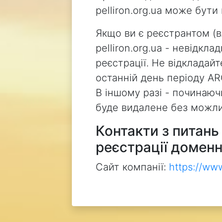
pelliron.org.ua може бут
Якщо ви є реєстрантом (
pelliron.org.ua - невідкл
реєстрації. Не відкладай
останній день періоду AR
В іншому разі - починаючи
буде видалене без можли
Контакти з питан
реєстрації доменн
Сайт компанії:
https://ww