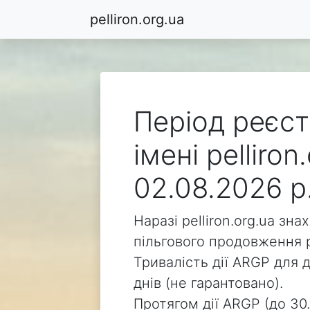
pelliron.org.ua
Період реєст
імені pelliro
02.08.2026 р
Наразі pelliron.org.ua зн
пільгового продовження р
Тривалість дії ARGP для д
днів (не гарантовано).
Протягом дії ARGP (до 30.